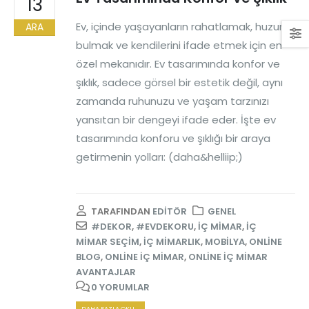
13
Ev, içinde yaşayanların rahatlamak, huzur
ARA
bulmak ve kendilerini ifade etmek için en
özel mekanıdır. Ev tasarımında konfor ve
şıklık, sadece görsel bir estetik değil, aynı
zamanda ruhunuzu ve yaşam tarzınızı
yansıtan bir dengeyi ifade eder. İşte ev
tasarımında konforu ve şıklığı bir araya
getirmenin yolları: (daha&helliip;)
TARAFINDAN
EDITÖR
GENEL
#DEKOR
,
#EVDEKORU
,
IÇ MIMAR
,
IÇ
MIMAR SEÇIM
,
IÇ MIMARLIK
,
MOBILYA
,
ONLINE
BLOG
,
ONLINE IÇ MIMAR
,
ONLINE IÇ MIMAR
AVANTAJLAR
0 YORUMLAR
DAHA FAZLA OKU...