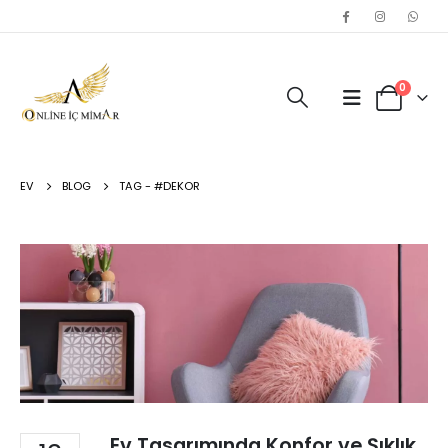
0
EV
BLOG
TAG -
#DEKOR
Ev Tasarımında Konfor ve Şıklık